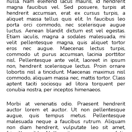
nulla. Nam eleifend lacus mauris, id hendrerit
magna faucibus vel. Sed posuere, turpis at
hendrerit accumsan, erat ex cursus turpis, a
aliquet massa tellus quis elit. In faucibus leo
porta orci commodo, nec scelerisque augue
luctus. Aenean blandit dictum est vel egestas.
Etiam iaculis, magna a sodales malesuada, mi
velit pellentesque magna, quis aliquet tortor
eros nec augue. Maecenas lectus turpis,
commodo ut purus accumsan, lacinia porttitor
nisl. Pellentesque ante velit, laoreet in ipsum
non, hendrerit scelerisque lectus. Proin ornare
lobortis nisl a tincidunt. Maecenas maximus nisl
commodo, aliquam massa nec, mattis tortor. Class
aptent taciti sociosqu ad litora torquent per
conubia nostra, per inceptos himenaeos.
Morbi at venenatis odio. Praesent hendrerit
auctor lorem et auctor. Ut non pellentesque
augue, quis tempus metus. Pellentesque
malesuada neque a faucibus rutrum. Aliquam
non diam hendrerit, vulputate leo sit amet,