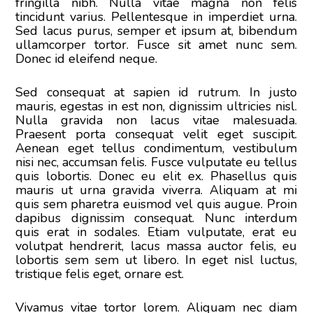
fringilla nibh. Nulla vitae magna non felis
tincidunt varius. Pellentesque in imperdiet urna.
Sed lacus purus, semper et ipsum at, bibendum
ullamcorper tortor. Fusce sit amet nunc sem.
Donec id eleifend neque.
Sed consequat at sapien id rutrum. In justo
mauris, egestas in est non, dignissim ultricies nisl.
Nulla gravida non lacus vitae malesuada.
Praesent porta consequat velit eget suscipit.
Aenean eget tellus condimentum, vestibulum
nisi nec, accumsan felis. Fusce vulputate eu tellus
quis lobortis. Donec eu elit ex. Phasellus quis
mauris ut urna gravida viverra. Aliquam at mi
quis sem pharetra euismod vel quis augue. Proin
dapibus dignissim consequat. Nunc interdum
quis erat in sodales. Etiam vulputate, erat eu
volutpat hendrerit, lacus massa auctor felis, eu
lobortis sem sem ut libero. In eget nisl luctus,
tristique felis eget, ornare est.
Vivamus vitae tortor lorem. Aliquam nec diam