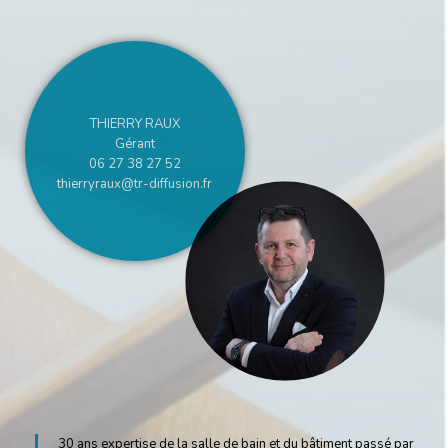
THIERRY RAUX
Gérant
06 27 38 27 52
thierryraux@tr-diffusion.fr
30 ans expertise de la salle de bain et du bâtiment passé par