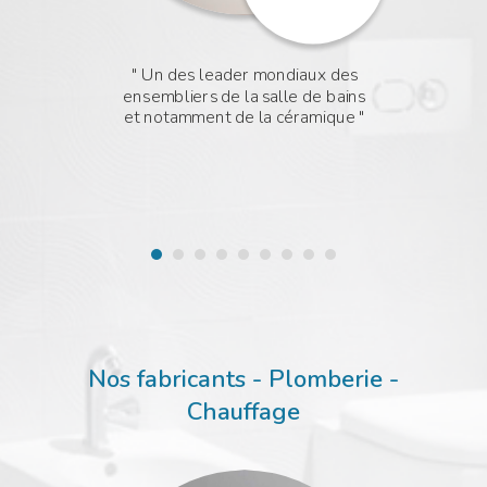
Un des leader mondiaux des
 de
ensembliers de la salle de bains
r
et notamment de la céramique
,
c
d’
Nos fabricants - Plomberie -
Chauffage