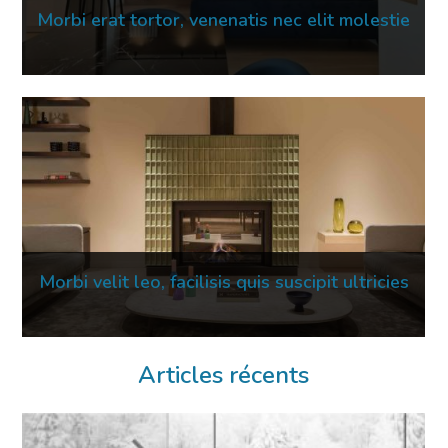
Morbi erat tortor, venenatis nec elit molestie
16 Mar 2023
Morbi velit leo, facilisis quis suscipit ultricies
02 Mar 2023
Articles récents