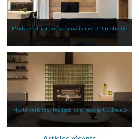
Morbi erat tortor, venenatis nec elit molestie
16 Mar 2023
Morbi velit leo, facilisis quis suscipit ultricies
02 Mar 2023
Articles récents